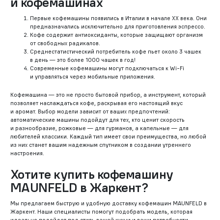
и кофемашинах
Первые кофемашины появились в Италии в начале XX века. Они
предназначались исключительно для приготовления эспрессо.
Кофе содержит антиоксиданты, которые защищают организм
от свободных радикалов.
Среднестатистический потребитель кофе пьет около 3 чашек
в день — это более 1000 чашек в год!
Современные кофемашины могут подключаться к Wi-Fi
и управляться через мобильные приложения.
Кофемашина — это не просто бытовой прибор, а инструмент, который
позволяет наслаждаться кофе, раскрывая его настоящий вкус
и аромат. Выбор модели зависит от ваших предпочтений:
автоматические машины подойдут для тех, кто ценит скорость
и разнообразие, рожковые — для гурманов, а капельные — для
любителей классики. Каждый тип имеет свои преимущества, но любой
из них станет вашим надежным спутником в создании утреннего
настроения.
Хотите купить кофемашину
MAUNFELD в Жаркент?
Мы предлагаем быструю и удобную доставку кофемашин MAUNFELD в
Жаркент. Наши специалисты помогут подобрать модель, которая
идеально подойдет под стиль вашей кухни и ваши потребности,