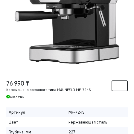
76 990 ₸
Кофемашина рожкового типа MAUNFELD MF-724S
В наличии
Артикул
MF-724S
Цвет
нержавеющая сталь
Глубина, мм
227