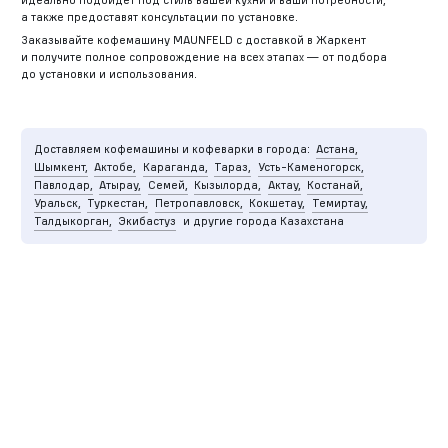
а также предоставят консультации по установке.
Заказывайте кофемашину MAUNFELD с доставкой в Жаркент
и получите полное сопровождение на всех этапах — от подбора
до установки и использования.
Доставляем кофемашины и кофеварки в города:
Астана,
Шымкент,
Актобе,
Караганда,
Тараз,
Усть-Каменогорск,
Павлодар,
Атырау,
Семей,
Кызылорда,
Актау,
Костанай,
Уральск,
Туркестан,
Петропавловск,
Кокшетау,
Темиртау,
Талдыкорган,
Экибастуз
и другие города Казахстана