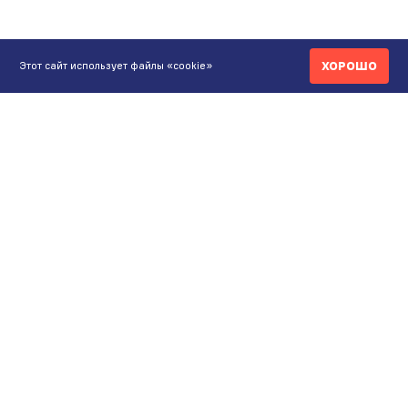
ХОРОШО
Этот сайт использует файлы «cookie»
КОНТАКТЫ
ИНТЕРНЕТ-МАГАЗИН
+7 771 200 77 99
ПН-ВС 9.00-20:00
shop@maunfeld.kz
ОПТОВЫЕ ПРОДАЖИ