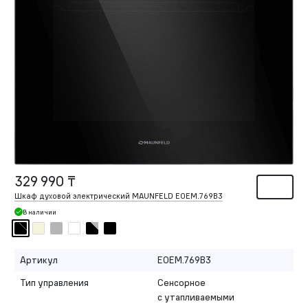
329 990 ₸
Шкаф духовой электрический MAUNFELD EOEM.769B3
В наличии
Артикул
EOEM.769B3
Тип управления
Сенсорное
с утапливаемыми