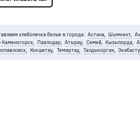
авляем хлебопечки белые в города:
Астана,
Шымкент,
А
-Каменогорск,
Павлодар,
Атырау,
Семей,
Кызылорда,
А
опавловск,
Кокшетау,
Темиртау,
Талдыкорган,
Экибаст