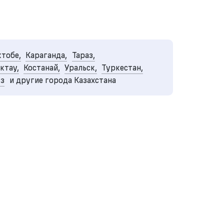
ктобе,
Караганда,
Тараз,
ктау,
Костанай,
Уральск,
Туркестан,
уз
и другие города Казахстана