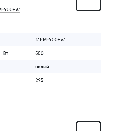
M-900PW
MBM-900PW
, Вт
550
белый
295