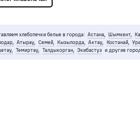
авляем хлебопечки белые в города:
Астана,
Шымкент,
Ка
одар,
Атырау,
Семей,
Кызылорда,
Актау,
Костанай,
Ура
етау,
Темиртау,
Талдыкорган,
Экибастуз
и другие горо