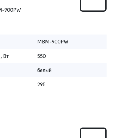
M-900PW
MBM-900PW
, Вт
550
белый
295