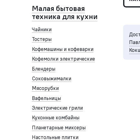
Малая бытовая
техника для кухни
Чайники
Дост
Тостеры
Павл
Кофемашины и кофеварки
Кокш
Кофемолки электрические
Блендеры
Соковыжималки
Мясорубки
Вафельницы
Электрические грили
Кухонные комбайны
Планетарные миксеры
Настольные плитки