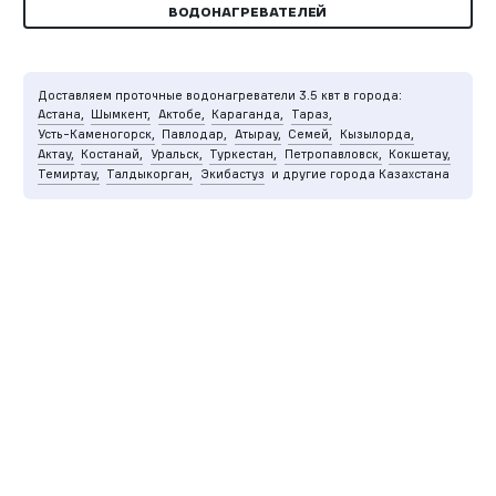
ВОДОНАГРЕВАТЕЛЕЙ
Доставляем проточные водонагреватели 3.5 квт в города:
Астана,
Шымкент,
Актобе,
Караганда,
Тараз,
Усть-Каменогорск,
Павлодар,
Атырау,
Семей,
Кызылорда,
Актау,
Костанай,
Уральск,
Туркестан,
Петропавловск,
Кокшетау,
Темиртау,
Талдыкорган,
Экибастуз
и другие города Казахстана