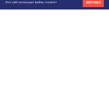
ХОРОШО
Этот сайт использует файлы «cookie»
КОНТАКТЫ
ИНТЕРНЕТ-МАГАЗИН
+7 771 200 77 99
ПН-ВС 9.00-20:00
shop@maunfeld.kz
ОПТОВЫЕ ПРОДАЖИ
+7 771 200 77 99