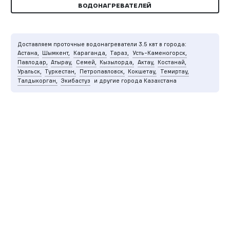
ВОДОНАГРЕВАТЕЛЕЙ
Доставляем проточные водонагреватели 3.5 квт в города:
Астана,
Шымкент,
Караганда,
Тараз,
Усть-Каменогорск,
Павлодар,
Атырау,
Семей,
Кызылорда,
Актау,
Костанай,
Уральск,
Туркестан,
Петропавловск,
Кокшетау,
Темиртау,
Талдыкорган,
Экибастуз
и другие города Казахстана