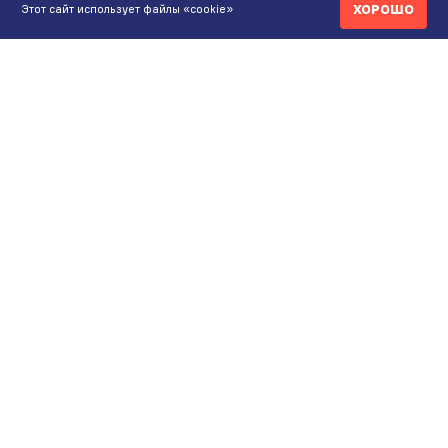
ХОРОШО
Этот сайт использует файлы «cookie»
КОНТАКТЫ
ИНТЕРНЕТ-МАГАЗИН
+7 771 200 77 99
ПН-ВС 9.00-20:00
shop@maunfeld.kz
ОПТОВЫЕ ПРОДАЖИ
+7 771 200 77 99