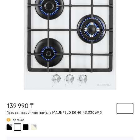
139 990 ₸
Газовая варочная панель MAUNFELD EGHG.43.33CW\G
Под заказ