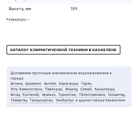
Высота, мм
159
Развернуть
КАТАЛОГ КЛИМАТИЧЕСКОЙ ТЕХНИКИ В КАСКЕЛЕНЕ
Доставляем проточные электрические водонагреватели в
города:
Астана,
Шымкент,
Актобе,
Караганда,
Тараз,
Усть-Каменогорск,
Павлодар,
Атырау,
Семей,
Кызылорда,
Актау,
Костанай,
Уральск,
Туркестан,
Петропавловск,
Кокшетау,
Темиртау,
Талдыкорган,
Экибастуз
и другие города Казахстана