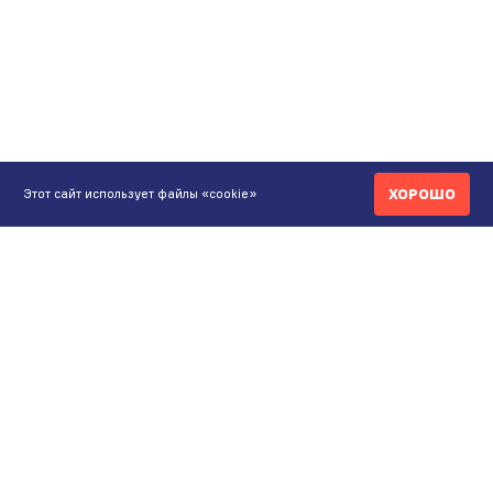
ХОРОШО
Этот сайт использует файлы «cookie»
КОНТАКТЫ
ИНТЕРНЕТ-МАГАЗИН
+7 771 200 77 99