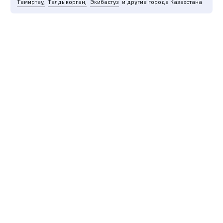
Темиртау,
Талдыкорган,
Экибастуз
и другие города Казахстана