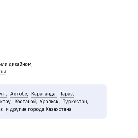
или дизайном,
хни
.
нт,
Актобе,
Караганда,
Тараз,
ктау,
Костанай,
Уральск,
Туркестан,
уз
и другие города Казахстана