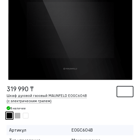
319 990 ₸
Шкаф духовой газовый MAUNFELD EOGC604B
(с электрическим грилем)
В наличии
Артикул
EOGC604B