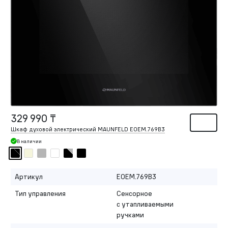
329 990 ₸
Шкаф духовой электрический MAUNFELD EOEM.769B3
В наличии
Артикул
EOEM.769B3
Тип управления
Сенсорное
с утапливаемыми
ручками