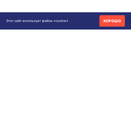
ХОРОШО
Этот сайт использует файлы «cookie»
КОНТАКТЫ
ИНТЕРНЕТ-МАГАЗИН
+7 771 200 77 99
ПН-ВС 9.00-20:00
shop@maunfeld.kz
ОПТОВЫЕ ПРОДАЖИ