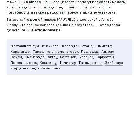
MAUNFELD в Актобе. Наши специалисты помогут подобрать модель,
которая идеально подойдет под стиль вашей кухни и ваши
потребности, а также предоставят консультации по установке.
Заказывайте ручной миксер MAUNFELD с доставкой в Актобе
и получите полное сопровождение на всех этапах — от подбора
до установки и использования.
Доставляем ручные миксеры в города:
Астана,
Шымкент,
Караганда,
Тараз,
Усть-Каменогорск,
Павлодар,
Атырау,
Семей,
Кызылорда,
Актау,
Костанай,
Уральск,
Туркестан,
Петропавловск,
Кокшетау,
Темиртау,
Талдыкорган,
Экибастуз
и другие города Казахстана