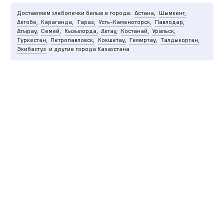
Доставляем хлебопечки белые в города:
Астана,
Шымкент,
Актобе,
Караганда,
Тараз,
Усть-Каменогорск,
Павлодар,
Атырау,
Семей,
Кызылорда,
Актау,
Костанай,
Уральск,
Туркестан,
Петропавловск,
Кокшетау,
Темиртау,
Талдыкорган,
Экибастуз
и другие города Казахстана