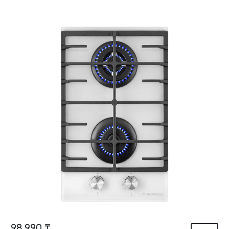
98 990 ₸