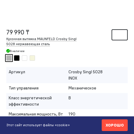
79 990 ₸
Кухонная вытяжка MAUNFELD Crosby Singl
5028 нержавеющая сталь
В наличии
Артикул
Crosby Singl 5028
INOX
Тип управления
Механическое
Класс энергетической
B
эффективности
Максимальная мощность, Вт
190
Развернуть
ХОРОШО
Этот сайт использует файлы «cookie»