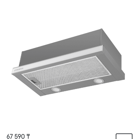
67 590 ₸