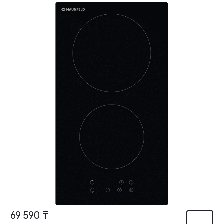
69 590 ₸