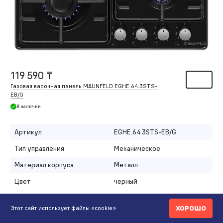
119 590 ₸
Газовая варочная панель MAUNFELD EGHE.64.3STS-
EB/G
В наличии
Артикул
EGHE.64.3STS-EB/G
Тип управления
Механическое
Материал корпуса
Металл
Цвет
черный
Развернуть
ХОРОШО
Этот сайт использует файлы «cookie»